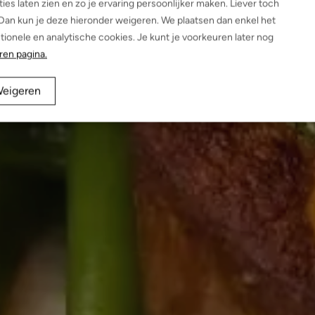
ies laten zien en zo je ervaring persoonlijker maken. Liever toch
an kun je deze hieronder weigeren. We plaatsen dan enkel het
ionele en analytische cookies. Je kunt je voorkeuren later nog
ren pagina.
eigeren