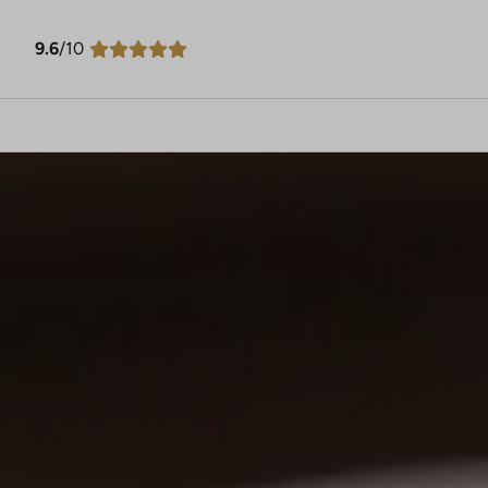
9.6
/10