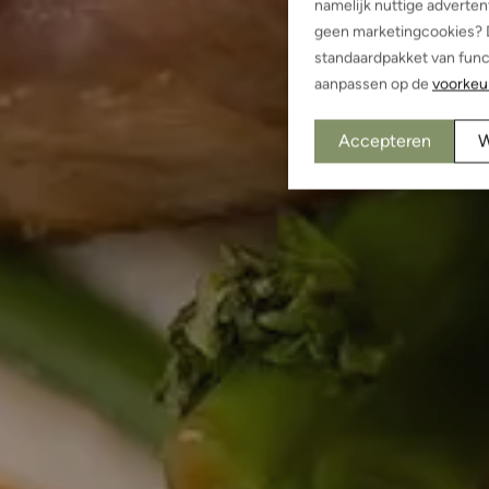
namelijk nuttige advertent
geen marketingcookies? D
standaardpakket van funct
aanpassen op de
voorkeu
Accepteren
W