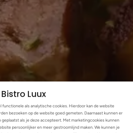
Bistro Luux
l functionele als analytische cookies. Hierdoor kan de website
rden bezoeken op de website goed gemeten. Daarnaast kunnen er
geplaatst als je deze accepteert. Met marketingcookies kunnen
website persoonlijker en meer gestroomlijnd maken. We kunnen je